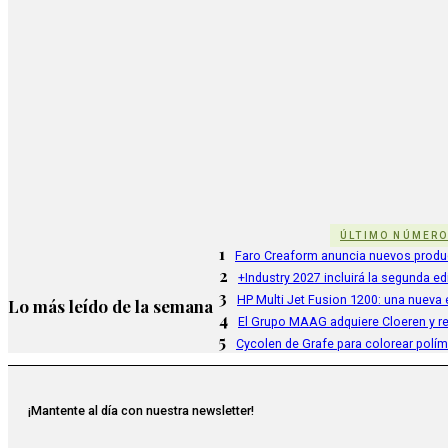
ÚLTIMO NÚMER
1
Faro Creaform anuncia nuevos produ
2
+Industry 2027 incluirá la segunda e
3
HP Multi Jet Fusion 1200: una nueva e
Lo más leído de la semana
4
El Grupo MAAG adquiere Cloeren y r
5
Cycolen de Grafe para colorear polí
¡Mantente al día con nuestra newsletter!