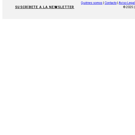
Quiénes somos
|
Contacto
|
Aviso Legal
SUSCRÍBETE A LA NEWSLETTER
© 2025 