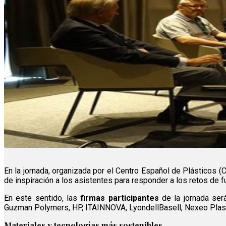
En la jornada, organizada por el Centro Español de Plásticos (C
de inspiración a los asistentes para responder a los retos de fu
En este sentido, las
firmas participantes
de la jornada será
Guzman Polymers, HP, ITAINNOVA, LyondellBasell, Nexeo Plasti
Materiales y tecnologías más sostenibles