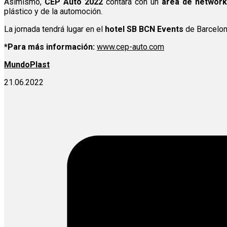
Asimismo,
CEP Auto 2022
contará con un
área de network
plástico y de la automoción.
La jornada tendrá lugar en el
hotel SB BCN Events
de Barcelon
*Para más información:
www.cep-auto.com
MundoPlast
21.06.2022