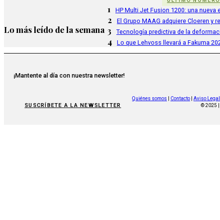
ÚLTIMO NÚMER
1
HP Multi Jet Fusion 1200: una nueva e
2
El Grupo MAAG adquiere Cloeren y r
Lo más leído de la semana
3
Tecnología predictiva de la deformac
4
Lo que Lehvoss llevará a Fakuma 20
¡Mantente al día con nuestra newsletter!
Quiénes somos
|
Contacto
|
Aviso Legal
SUSCRÍBETE A LA NEWSLETTER
© 2025 