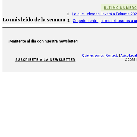
ÚLTIMO NÚMER
1
Lo que Lehvoss llevará a Fakuma 20
Lo más leído de la semana
2
Coperion entrega tres extrusoras a u
¡Mantente al día con nuestra newsletter!
Quiénes somos
|
Contacto
|
Aviso Legal
SUSCRÍBETE A LA NEWSLETTER
© 2025 