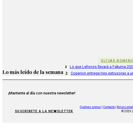
ÚLTIMO NÚMER
1
Lo que Lehvoss llevará a Fakuma 20
Lo más leído de la semana
2
Coperion entrega tres extrusoras a u
¡Mantente al día con nuestra newsletter!
Quiénes somos
|
Contacto
|
Aviso Legal
SUSCRÍBETE A LA NEWSLETTER
© 2025 