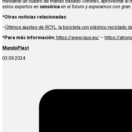
mediante un cuadro de mando basado «online», aprovechar al má
estos expertos en
sensórica
en el futuro y esperamos con gra
*Otras noticias relacionadas:
–
Últimos ajustes de RCYL, la bicicleta con plástico reciclado d
*Para más información:
https://www.igus.eu/
–
https://atron
MundoPlast
03.09.2024