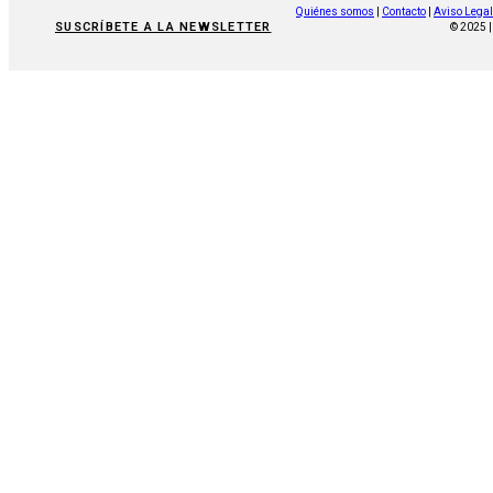
Quiénes somos
|
Contacto
|
Aviso Legal
SUSCRÍBETE A LA NEWSLETTER
© 2025 