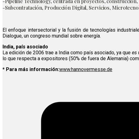
-Pipeline Technology, centrada en proyectos, construcción, 
-Subcontratación, Producción Digital, Servicios, Microtecnol
El enfoque intersectorial y la fusión de tecnologías industri
Dialogue, un congreso mundial sobre energía.
India, país asociado
La edición de 2006 trae a India como país asociado, ya que
es 
lo que respecta a expositores (50% de fuera de Alemania) como
* Para más información:
www.hannovermesse.de