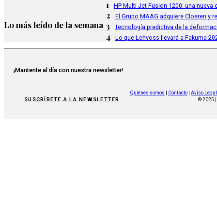
1
HP Multi Jet Fusion 1200: una nueva e
2
El Grupo MAAG adquiere Cloeren y r
Lo más leído de la semana
3
Tecnología predictiva de la deformac
4
Lo que Lehvoss llevará a Fakuma 20
¡Mantente al día con nuestra newsletter!
Quiénes somos
|
Contacto
|
Aviso Legal
SUSCRÍBETE A LA NEWSLETTER
© 2025 