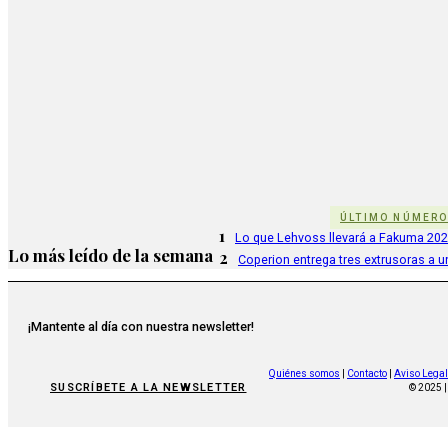
ÚLTIMO NÚMER
1
Lo que Lehvoss llevará a Fakuma 20
Lo más leído de la semana
2
Coperion entrega tres extrusoras a u
¡Mantente al día con nuestra newsletter!
Quiénes somos
|
Contacto
|
Aviso Legal
SUSCRÍBETE A LA NEWSLETTER
© 2025 