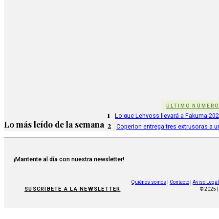
ÚLTIMO NÚMER
1
Lo que Lehvoss llevará a Fakuma 20
Lo más leído de la semana
2
Coperion entrega tres extrusoras a u
¡Mantente al día con nuestra newsletter!
Quiénes somos
|
Contacto
|
Aviso Legal
SUSCRÍBETE A LA NEWSLETTER
© 2025 