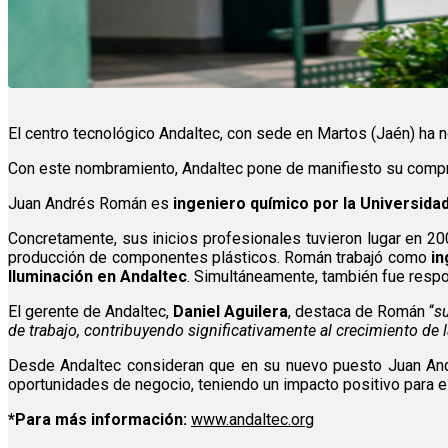
El centro tecnológico Andaltec, con sede en Martos (Jaén) ha
Con este nombramiento, Andaltec pone de manifiesto su compro
Juan Andrés Román es
ingeniero químico por la Universida
Concretamente, sus inicios profesionales tuvieron lugar en 2
producción de componentes plásticos. Román trabajó como
in
Iluminación en Andaltec
. Simultáneamente, también fue respo
El gerente de Andaltec,
Daniel Aguilera
, destaca de Román “
s
de trabajo, contribuyendo significativamente al crecimiento de 
Desde Andaltec consideran que en su nuevo puesto Juan A
oportunidades de negocio, teniendo un impacto positivo para el 
*Para más información:
www.andaltec.org