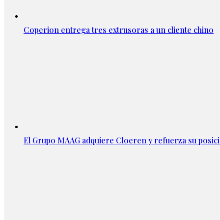
Coperion entrega tres extrusoras a un cliente chino
El Grupo MAAG adquiere Cloeren y refuerza su posic