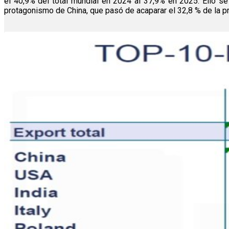
el 40,9% del total mundial en 2024 al 37,9% en 2025. Ello 
protagonismo de China, que pasó de acaparar el 32,8 % de la p