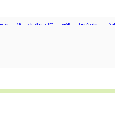
en
Altitud y botellas de PET
weAR
Faro Creaform
Grafe C