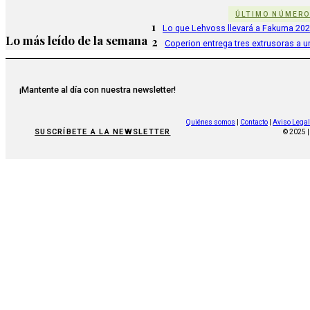
ÚLTIMO NÚMER
1
Lo que Lehvoss llevará a Fakuma 20
Lo más leído de la semana
2
Coperion entrega tres extrusoras a u
¡Mantente al día con nuestra newsletter!
Quiénes somos
|
Contacto
|
Aviso Legal
SUSCRÍBETE A LA NEWSLETTER
© 2025 