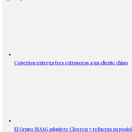
Coperion entrega tres extrusoras a un cliente chino
El Grupo MAAG adquiere Cloeren y refuerza su posic