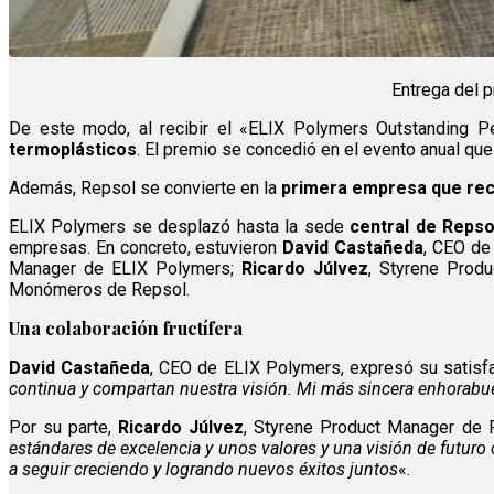
Entrega del 
De este modo, al recibir el «ELIX Polymers Outstanding
termoplásticos
. El premio se concedió en el evento anual qu
Además, Repsol se convierte en la
primera empresa que rec
ELIX Polymers se desplazó hasta la sede
central de Repso
empresas. En concreto, estuvieron
David Castañeda
, CEO de
Manager de ELIX Polymers;
Ricardo Júlvez
, Styrene Prod
Monómeros de Repsol.
Una colaboración fructífera
David Castañeda
, CEO de ELIX Polymers, expresó su satisfac
continua y compartan nuestra visión. Mi más sincera enhorabu
Por su parte,
Ricardo Júlvez
, Styrene Product Manager de 
estándares de excelencia y unos valores y una visión de futur
a seguir creciendo y logrando nuevos éxitos juntos
«.