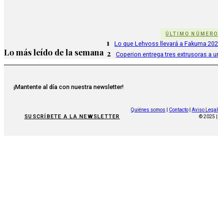
ÚLTIMO NÚMER
1
Lo que Lehvoss llevará a Fakuma 20
Lo más leído de la semana
2
Coperion entrega tres extrusoras a u
¡Mantente al día con nuestra newsletter!
Quiénes somos
|
Contacto
|
Aviso Legal
SUSCRÍBETE A LA NEWSLETTER
© 2025 