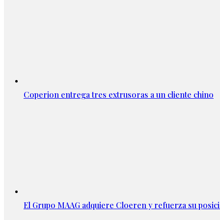
Coperion entrega tres extrusoras a un cliente chino
El Grupo MAAG adquiere Cloeren y refuerza su posic