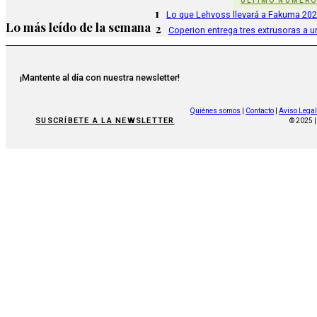
ÚLTIMO NÚMER
1
Lo que Lehvoss llevará a Fakuma 20
Lo más leído de la semana
2
Coperion entrega tres extrusoras a u
¡Mantente al día con nuestra newsletter!
Quiénes somos
|
Contacto
|
Aviso Legal
SUSCRÍBETE A LA NEWSLETTER
© 2025 