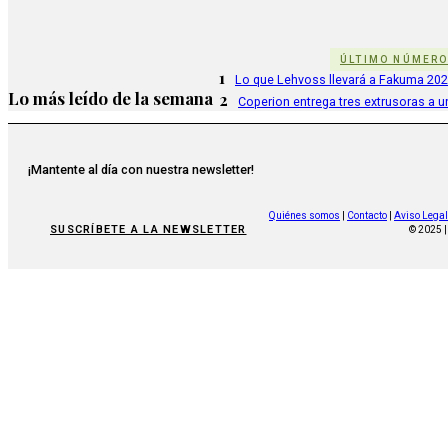
ÚLTIMO NÚMER
1
Lo que Lehvoss llevará a Fakuma 20
Lo más leído de la semana
2
Coperion entrega tres extrusoras a u
¡Mantente al día con nuestra newsletter!
Quiénes somos
|
Contacto
|
Aviso Legal
SUSCRÍBETE A LA NEWSLETTER
© 2025 