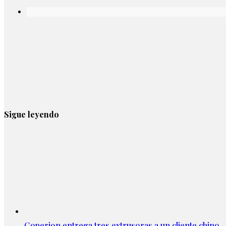
Sigue leyendo
Coperion entrega tres extrusoras a un cliente chino