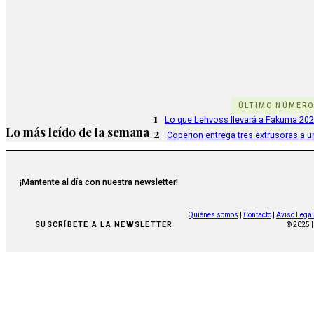
ÚLTIMO NÚMER
1
Lo que Lehvoss llevará a Fakuma 20
Lo más leído de la semana
2
Coperion entrega tres extrusoras a u
¡Mantente al día con nuestra newsletter!
Quiénes somos
|
Contacto
|
Aviso Legal
SUSCRÍBETE A LA NEWSLETTER
© 2025 