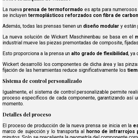
La nueva
prensa de termoformado
es apta para numerosos m
se incluyen
termoplásticos reforzados con fibra de carbo
Además, todas las prensas tienen un
diseño modular
y están 
La nueva solución de Wickert Maschinenbau se basa en el
m
industrial mueve las piezas premontadas de composite, fijadas
Esto proporciona a la prensa un
alto grado de flexibilidad
, ya
Wickert desarrolló los componentes de dicha área y las pinzas
fijación de las herramientas reduce significativamente los
tiem
Sistema de control personalizado
Igualmente, el sistema de control personalizable permite real
proceso específicos de cada componente, garantizando así 
momento.
Detalles del proceso
El proceso de producción de la nueva prensa se inicia en la
es
marco de sujección y lo transporta al
horno de infrarrojos
minutos. Solo se precalienta la geometría del componente cor