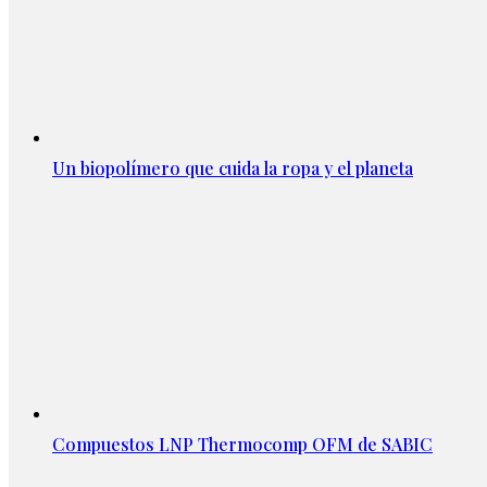
Un biopolímero que cuida la ropa y el planeta
Compuestos LNP Thermocomp OFM de SABIC