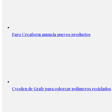
Faro Creaform anuncia nuevos productos
Cycolen de Grafe para colorear polímeros reciclados