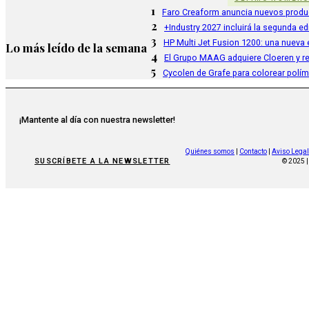
1
Faro Creaform anuncia nuevos produ
2
+Industry 2027 incluirá la segunda e
3
HP Multi Jet Fusion 1200: una nueva e
Lo más leído de la semana
4
El Grupo MAAG adquiere Cloeren y r
5
Cycolen de Grafe para colorear polí
¡Mantente al día con nuestra newsletter!
Quiénes somos
|
Contacto
|
Aviso Legal
SUSCRÍBETE A LA NEWSLETTER
© 2025 