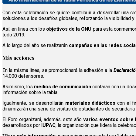
Con esta celebración se quiere contribuir a desarrollar una c
soluciones a los desafíos globales, reforzando la visibilidad 
Así, en línea con los
objetivos de la ONU
para esta conmemora
todo 2019.
A lo largo del año se realizarán
campañas en las redes socia
Más acciones
En la misma línea, se promocionará la adhesión a la
Declaració
14.000 defensores.
Asimismo, los
medios de comunicación
contarán con un doss
información sobre la tabla.
Igualmente, se desarrollarán
materiales didácticos
con el fi
dinamizarán una serie de visitas de estudiantes de secundaria 
El Foro organizará, además, este año
varios eventos sobre l
desarrollados por
IUPAC
, la organización que lidera la celebra
*Para más información:
www.quimicaysociedad.org/tabla-pe