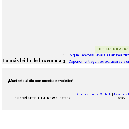
ÚLTIMO NÚMER
1
Lo que Lehvoss llevará a Fakuma 20
Lo más leído de la semana
2
Coperion entrega tres extrusoras a u
¡Mantente al día con nuestra newsletter!
Quiénes somos
|
Contacto
|
Aviso Legal
SUSCRÍBETE A LA NEWSLETTER
© 2025 