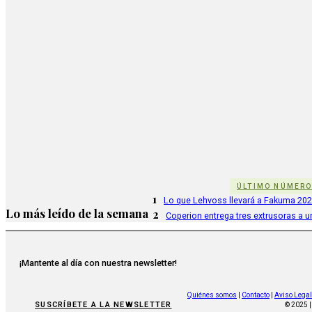
ÚLTIMO NÚMER
1
Lo que Lehvoss llevará a Fakuma 20
Lo más leído de la semana
2
Coperion entrega tres extrusoras a u
¡Mantente al día con nuestra newsletter!
Quiénes somos
|
Contacto
|
Aviso Legal
SUSCRÍBETE A LA NEWSLETTER
© 2025 