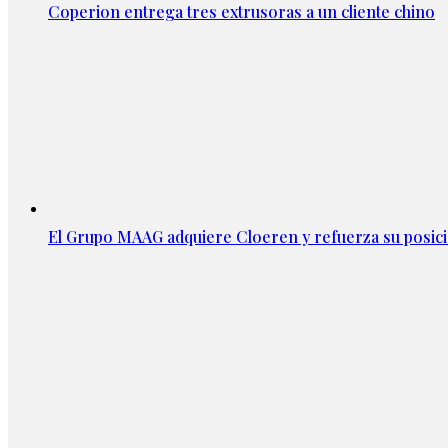
Coperion entrega tres extrusoras a un cliente chino
El Grupo MAAG adquiere Cloeren y refuerza su posic