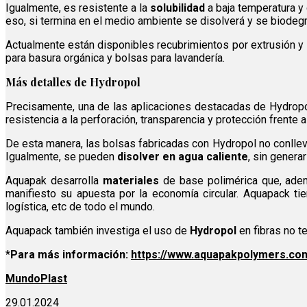
Igualmente, es resistente a la
solubilidad
a baja temperatura y
eso, si termina en el medio ambiente se disolverá y se biodegra
Actualmente están disponibles recubrimientos por extrusión y
para basura orgánica y bolsas para lavandería.
Más detalles de Hydropol
Precisamente, una de las aplicaciones destacadas de Hydrop
resistencia a la perforación, transparencia y protección frente a
De esta manera, las bolsas fabricadas con Hydropol no conllev
Igualmente, se pueden
disolver en agua caliente
, sin genera
Aquapak desarrolla
materiales
de base polimérica que, ade
manifiesto su apuesta por la economía circular. Aquapack tie
logística, etc de todo el mundo.
Aquapack también investiga el uso de
Hydropol
en fibras no t
*
Para más información:
https://www.aquapakpolymers.co
MundoPlast
29.01.2024