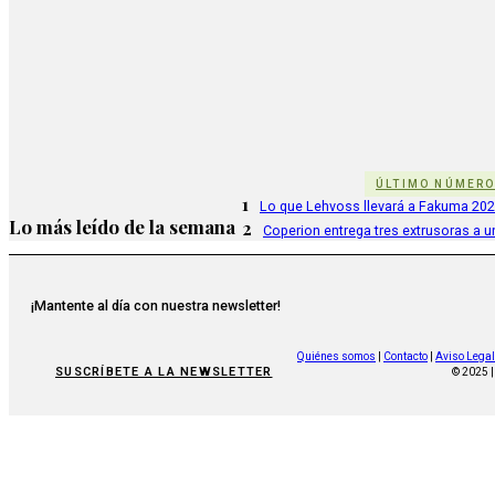
ÚLTIMO NÚMER
1
Lo que Lehvoss llevará a Fakuma 20
Lo más leído de la semana
2
Coperion entrega tres extrusoras a u
¡Mantente al día con nuestra newsletter!
Quiénes somos
|
Contacto
|
Aviso Legal
SUSCRÍBETE A LA NEWSLETTER
© 2025 