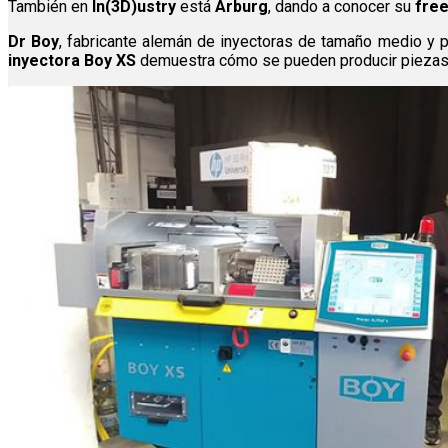
También en
In(3D)ustry
está
Arburg
, dando a conocer su
fre
Dr Boy
, fabricante alemán de inyectoras de tamaño medio y pe
inyectora Boy XS
demuestra cómo se pueden producir piezas 