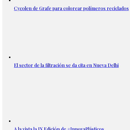
Cycolen de Grafe para colorear polímeros reciclados
El sector de la filtración se da cita en Nueva Delhi
A la vista la IX Edición de #InnovaPlásticos