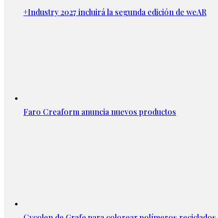
+Industry 2027 incluirá la segunda edición de weAR
Faro Creaform anuncia nuevos productos
Cycolen de Grafe para colorear polímeros reciclados