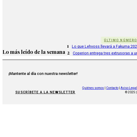
ÚLTIMO NÚMER
1
Lo que Lehvoss llevará a Fakuma 20
Lo más leído de la semana
2
Coperion entrega tres extrusoras a u
¡Mantente al día con nuestra newsletter!
Quiénes somos
|
Contacto
|
Aviso Legal
SUSCRÍBETE A LA NEWSLETTER
© 2025 