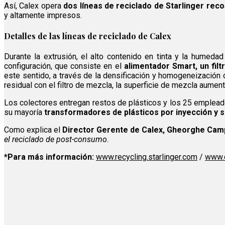
Así, Calex opera
dos líneas de reciclado de Starlinger re
y altamente impresos.
Detalles de las líneas de reciclado de Calex
Durante la extrusión, el alto contenido en tinta y la humed
configuración, que consiste en el
alimentador Smart, un fil
este sentido, a través de la densificación y homogeneización d
residual con el filtro de mezcla, la superficie de mezcla aume
Los colectores entregan restos de plásticos y los 25 empleado
su mayoría
transformadores de plásticos por inyección y 
Como explica el
Director Gerente de Calex, Gheorghe Cam
el reciclado de post-consumo
.
*Para más información:
www.recycling.starlinger.com
/
www.c