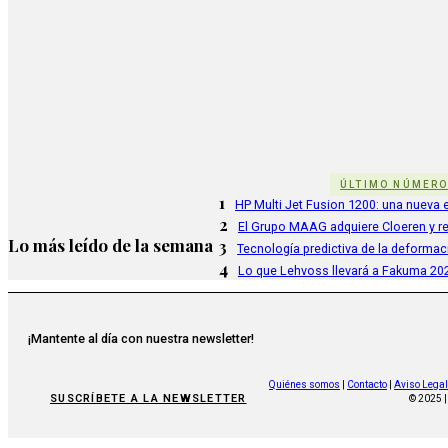
ÚLTIMO NÚMER
1
HP Multi Jet Fusion 1200: una nueva e
2
El Grupo MAAG adquiere Cloeren y r
Lo más leído de la semana
3
Tecnología predictiva de la deformac
4
Lo que Lehvoss llevará a Fakuma 20
¡Mantente al día con nuestra newsletter!
Quiénes somos
|
Contacto
|
Aviso Legal
SUSCRÍBETE A LA NEWSLETTER
© 2025 