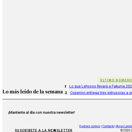
ÚLTIMO NÚMER
1
Lo que Lehvoss llevará a Fakuma 20
Lo más leído de la semana
2
Coperion entrega tres extrusoras a u
¡Mantente al día con nuestra newsletter!
Quiénes somos
|
Contacto
|
Aviso Legal
SUSCRÍBETE A LA NEWSLETTER
© 2025 