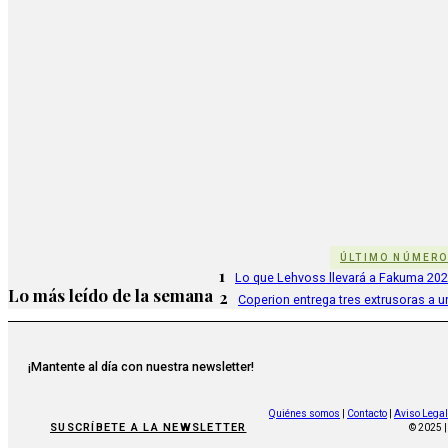
ÚLTIMO NÚMER
1
Lo que Lehvoss llevará a Fakuma 20
Lo más leído de la semana
2
Coperion entrega tres extrusoras a u
¡Mantente al día con nuestra newsletter!
Quiénes somos
|
Contacto
|
Aviso Legal
SUSCRÍBETE A LA NEWSLETTER
© 2025 