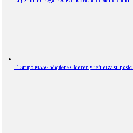
Coperion entrega tres extrusoras a un cliente chino
El Grupo MAAG adquiere Cloeren y refuerza su posic