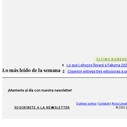
ÚLTIMO NÚMER
1
Lo que Lehvoss llevará a Fakuma 20
Lo más leído de la semana
2
Coperion entrega tres extrusoras a u
¡Mantente al día con nuestra newsletter!
Quiénes somos
|
Contacto
|
Aviso Legal
SUSCRÍBETE A LA NEWSLETTER
© 2025 