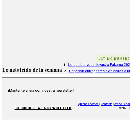
ÚLTIMO NÚMER
1
Lo que Lehvoss llevará a Fakuma 20
Lo más leído de la semana
2
Coperion entrega tres extrusoras a u
¡Mantente al día con nuestra newsletter!
Quiénes somos
|
Contacto
|
Aviso Legal
SUSCRÍBETE A LA NEWSLETTER
© 2025 