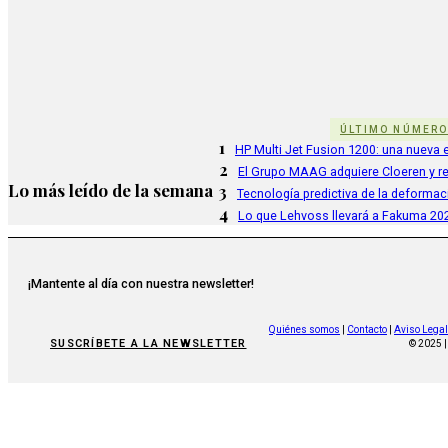
ÚLTIMO NÚMER
1
HP Multi Jet Fusion 1200: una nueva e
2
El Grupo MAAG adquiere Cloeren y r
Lo más leído de la semana
3
Tecnología predictiva de la deformac
4
Lo que Lehvoss llevará a Fakuma 20
¡Mantente al día con nuestra newsletter!
Quiénes somos
|
Contacto
|
Aviso Legal
SUSCRÍBETE A LA NEWSLETTER
© 2025 