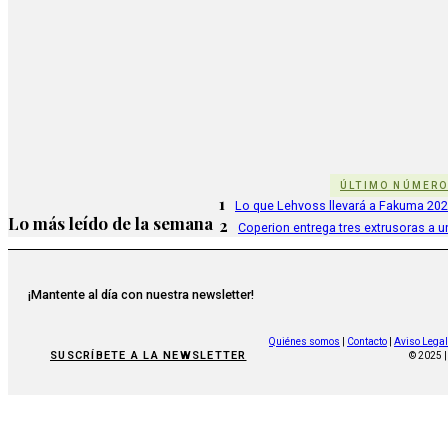
ÚLTIMO NÚMER
1
Lo que Lehvoss llevará a Fakuma 20
Lo más leído de la semana
2
Coperion entrega tres extrusoras a u
¡Mantente al día con nuestra newsletter!
Quiénes somos
|
Contacto
|
Aviso Legal
SUSCRÍBETE A LA NEWSLETTER
© 2025 