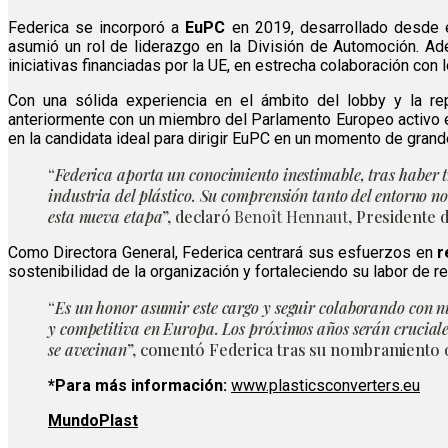
Federica se incorporó a
EuPC
en 2019, desarrollado desde e
asumió un rol de liderazgo en la División de Automoción. Ad
iniciativas financiadas por la UE, en estrecha colaboración co
Con una sólida experiencia en el ámbito del lobby y la rep
anteriormente con un miembro del Parlamento Europeo activo 
en la candidata ideal para dirigir EuPC en un momento de gran
“
Federica aporta un conocimiento inestimable, tras haber
industria del plástico. Su comprensión tanto del entorno 
esta nueva etapa
”, declaró
Benoît Hennaut
, Presidente 
Como Directora General, Federica centrará sus esfuerzos en
r
sostenibilidad de la organización y fortaleciendo su labor de re
“
Es un honor asumir este cargo y seguir colaborando con nu
y competitiva en Europa. Los próximos años serán cruciale
se avecinan
”, comentó Federica tras su nombramiento o
*Para más información:
www.plasticsconverters.eu
MundoPlast