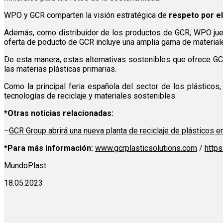
WPO y GCR comparten la visión estratégica de
respeto por e
Además, como distribuidor de los productos de GCR, WPO jue
oferta de poducto de GCR incluye una amplia gama de material
De esta manera, estas alternativas sostenibles que ofrece G
las materias plásticas primarias.
Como la principal feria española del sector de los plásticos,
tecnologías de reciclaje y materiales sostenibles.
*Otras noticias relacionadas:
–
GCR Group abrirá una nueva planta de reciclaje de plásticos e
*Para más información:
www.gcrplasticsolutions.com
/
http
MundoPlast
18.05.2023