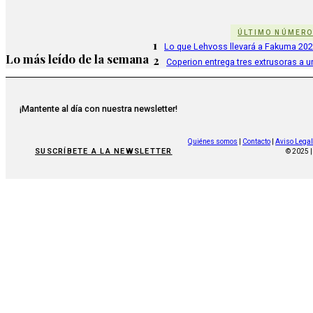
ÚLTIMO NÚMER
1
Lo que Lehvoss llevará a Fakuma 20
Lo más leído de la semana
2
Coperion entrega tres extrusoras a u
¡Mantente al día con nuestra newsletter!
Quiénes somos
|
Contacto
|
Aviso Legal
SUSCRÍBETE A LA NEWSLETTER
© 2025 