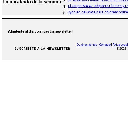
Lo más leído de la semana
4
El Grupo MAAG adquiere Cloeren y r
5
Cycolen de Grafe para colorear polí
¡Mantente al día con nuestra newsletter!
Quiénes somos
|
Contacto
|
Aviso Legal
SUSCRÍBETE A LA NEWSLETTER
© 2025 