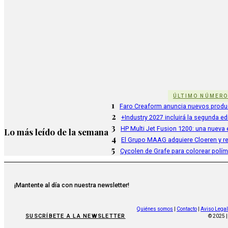
ÚLTIMO NÚMER
1
Faro Creaform anuncia nuevos produ
2
+Industry 2027 incluirá la segunda e
3
HP Multi Jet Fusion 1200: una nueva e
Lo más leído de la semana
4
El Grupo MAAG adquiere Cloeren y r
5
Cycolen de Grafe para colorear polí
¡Mantente al día con nuestra newsletter!
Quiénes somos
|
Contacto
|
Aviso Legal
SUSCRÍBETE A LA NEWSLETTER
© 2025 