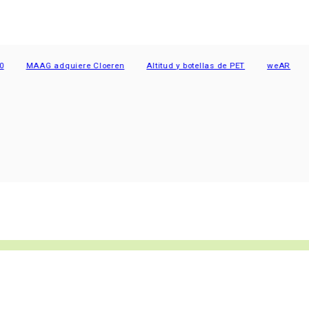
MAAG adquiere Cloeren
Altitud y botellas de PET
weAR
Far