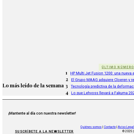
ÚLTIMO NÚMER
1
HP Multi Jet Fusion 1200: una nueva e
2
El Grupo MAAG adquiere Cloeren y r
Lo más leído de la semana
3
Tecnología predictiva de la deformac
4
Lo que Lehvoss llevará a Fakuma 20
¡Mantente al día con nuestra newsletter!
Quiénes somos
|
Contacto
|
Aviso Legal
SUSCRÍBETE A LA NEWSLETTER
© 2025 