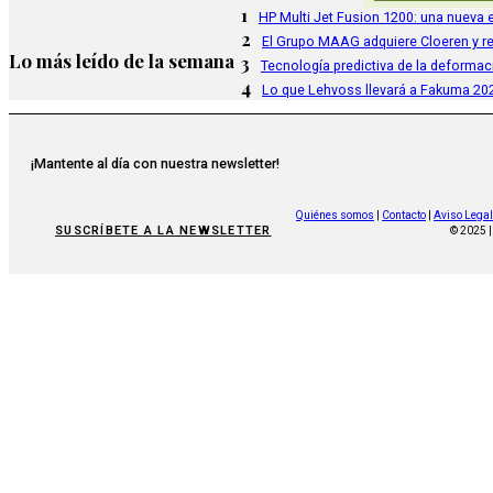
1
HP Multi Jet Fusion 1200: una nueva e
2
El Grupo MAAG adquiere Cloeren y r
Lo más leído de la semana
3
Tecnología predictiva de la deformac
4
Lo que Lehvoss llevará a Fakuma 20
¡Mantente al día con nuestra newsletter!
Quiénes somos
|
Contacto
|
Aviso Legal
SUSCRÍBETE A LA NEWSLETTER
© 2025 