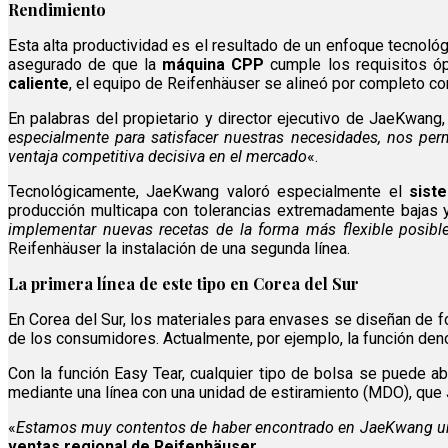
Rendimiento
Esta alta productividad es el resultado de un enfoque tecnoló
asegurado de que la
máquina CPP
cumple los requisitos óp
caliente
, el equipo de Reifenhäuser se alineó por completo co
En palabras del propietario y director ejecutivo de JaeKwang,
especialmente para satisfacer nuestras necesidades, nos per
ventaja competitiva decisiva en el mercado
«.
Tecnológicamente, JaeKwang valoró especialmente el
sist
producción multicapa con tolerancias extremadamente bajas y 
implementar nuevas recetas de la forma más flexible posibl
Reifenhäuser la instalación de una segunda línea.
La primera línea de este tipo en Corea del Sur
En Corea del Sur, los materiales para envases se diseñan de f
de los consumidores. Actualmente, por ejemplo, la función d
Con la función Easy Tear, cualquier tipo de bolsa se puede ab
mediante una línea con una unidad de estiramiento (MDO), que J
«
Estamos muy contentos de haber encontrado en JaeKwang un 
ventas regional de Reifenhäuser
.