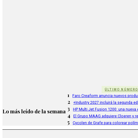
ÚLTIMO NÚMER
1
Faro Creaform anuncia nuevos produ
2
+Industry 2027 incluirá la segunda e
3
HP Multi Jet Fusion 1200: una nueva e
Lo más leído de la semana
4
El Grupo MAAG adquiere Cloeren y r
5
Cycolen de Grafe para colorear polí