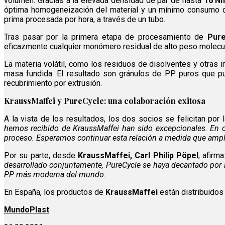
volumen. Gracias a la elevada densidad de par de hasta
16 N
óptima homogeneización del material y un mínimo consumo de
prima procesada por hora, a través de un tubo.
Tras pasar por la primera etapa de procesamiento de
Pure
eficazmente cualquier monómero residual de alto peso molecul
La materia volátil, como los residuos de disolventes y otra
masa fundida. El resultado son gránulos de PP puros que pu
recubrimiento por extrusión.
KraussMaffei y PureCycle: una colaboración exitosa
A la vista de los resultados, los dos socios se felicitan por 
hemos recibido de KraussMaffei han sido excepcionales. En 
proceso. Esperamos continuar esta relación a medida que ampli
Por su parte, desde
KraussMaffei, Carl Philip Pöpel
, afirma
desarrollado conjuntamente, PureCycle se haya decantado por l
PP más moderna del mundo
.
En España, los productos de
KraussMaffei
están distribuido
MundoPlast