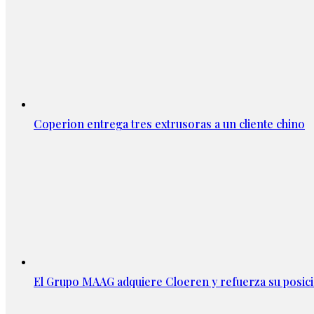
Coperion entrega tres extrusoras a un cliente chino
El Grupo MAAG adquiere Cloeren y refuerza su posic