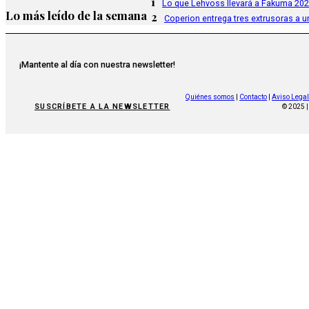
1
Lo que Lehvoss llevará a Fakuma 20
Lo más leído de la semana
2
Coperion entrega tres extrusoras a u
¡Mantente al día con nuestra newsletter!
Quiénes somos
|
Contacto
|
Aviso Legal
SUSCRÍBETE A LA NEWSLETTER
© 2025 