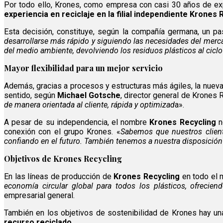
Por todo ello, Krones, como empresa con casi 30 años de exp
experiencia en reciclaje en la filial independiente Krone
Esta decisión, constituye, según la compañía germana, un pa
desarrollarse más rápido y siguiendo las necesidades del merca
del medio ambiente, devolviendo los residuos plásticos al ciclo
Mayor flexibilidad para un mejor servicio
Además, gracias a procesos y estructuras más ágiles, la nue
sentido, según
Michael Gotsche
, director general de Krones
de manera orientada al cliente, rápida y optimizad
a».
A pesar de su independencia, el nombre
Krones Recycling
no
conexión con el grupo Krones. «
Sabemos que nuestros client
confiando en el futuro. También tenemos a nuestra disposición l
Objetivos de Krones Recycling
En las líneas de producción de
Krones Recycling
en todo el 
economía circular global para todos los plásticos, ofreciend
empresarial general.
También en los objetivos de sostenibilidad de Krones hay un
recurso reciclado
.