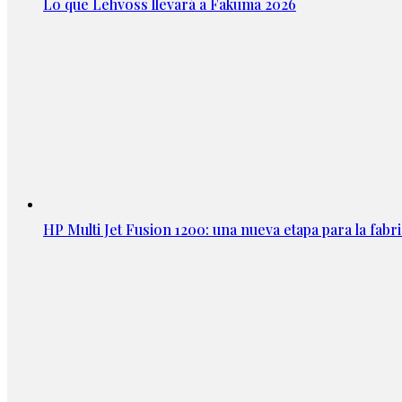
Lo que Lehvoss llevará a Fakuma 2026
HP Multi Jet Fusion 1200: una nueva etapa para la fabri