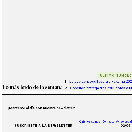
ÚLTIMO NÚMER
1
Lo que Lehvoss llevará a Fakuma 20
Lo más leído de la semana
2
Coperion entrega tres extrusoras a u
¡Mantente al día con nuestra newsletter!
Quiénes somos
|
Contacto
|
Aviso Legal
SUSCRÍBETE A LA NEWSLETTER
© 2025 