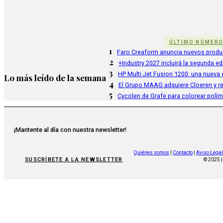
ÚLTIMO NÚMER
1
Faro Creaform anuncia nuevos produ
2
+Industry 2027 incluirá la segunda e
3
HP Multi Jet Fusion 1200: una nueva e
Lo más leído de la semana
4
El Grupo MAAG adquiere Cloeren y r
5
Cycolen de Grafe para colorear polí
¡Mantente al día con nuestra newsletter!
Quiénes somos
|
Contacto
|
Aviso Legal
SUSCRÍBETE A LA NEWSLETTER
© 2025 