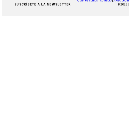
Quiénes somos
|
Contacto
|
Aviso Legal
SUSCRÍBETE A LA NEWSLETTER
© 2025 