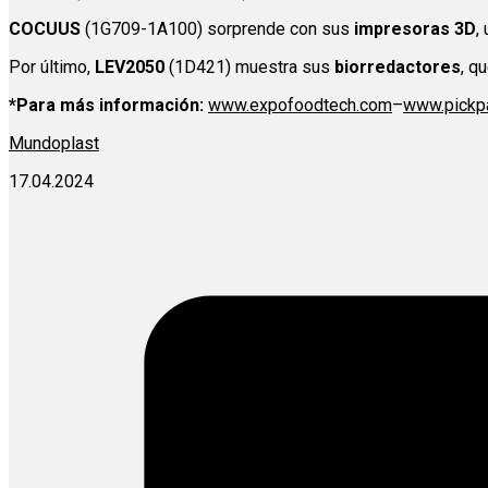
COCUUS
(1G709-1A100) sorprende con sus
impresoras 3D
,
Por último,
LEV2050
(1D421) muestra sus
biorredactores
, q
*Para más información:
www.expofoodtech.com
–
www.pickp
Mundoplast
17.04.2024