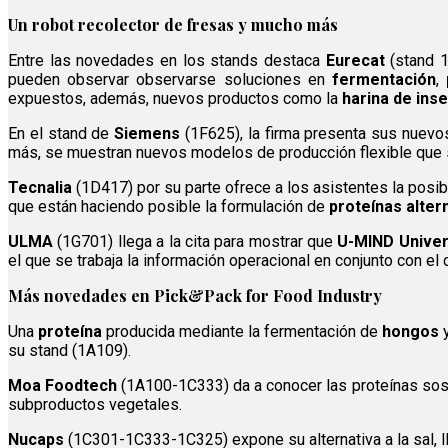
Un robot recolector de fresas y mucho más
Entre las novedades en los stands destaca
Eurecat
(stand 
pueden observar observarse soluciones en
fermentación
,
expuestos, además, nuevos productos como la
harina de ins
En el stand de
Siemens
(1F625), la firma presenta sus nue
más, se muestran nuevos modelos de producción flexible que 
Tecnalia
(1D417) por su parte ofrece a los asistentes la pos
que están haciendo posible la formulación de
proteínas alter
ULMA
(1G701) llega a la cita para mostrar que
U-MIND Unive
el que se trabaja la información operacional en conjunto con el c
Más novedades en Pick&Pack for Food Industry
Una
proteína
producida mediante la fermentación de
hongos
su stand (1A109).
Moa Foodtech
(1A100-1C333) da a conocer las proteínas sost
subproductos vegetales.
Nucaps
(1C301-1C333-1C325) expone su alternativa a la sal, 