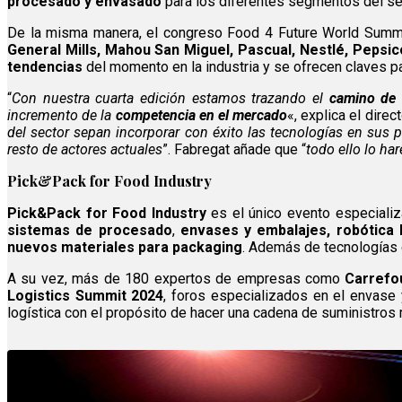
procesado y envasado
para los diferentes segmentos del sec
De la misma manera, el congreso Food 4 Future World Summi
General Mills, Mahou San Miguel, Pascual, Nestlé, Pepsico
tendencias
del momento en la industria y se ofrecen claves 
“
Con nuestra cuarta edición estamos trazando el
camino de l
incremento de la
competencia en el mercado
«, explica el dire
del sector sepan incorporar con éxito las tecnologías en sus 
resto de actores actuales
”. Fabregat añade que “
todo ello lo ha
Pick&Pack for Food Industry
Pick&Pack for Food Industry
es el único evento especializa
sistemas de procesado
,
envases y embalajes, robótica lo
nuevos materiales para packaging
. Además de tecnologías
A su vez, más de 180 expertos de empresas como
Carrefou
Logistics Summit 2024
, foros especializados en el envase y 
logística con el propósito de hacer una cadena de suministros