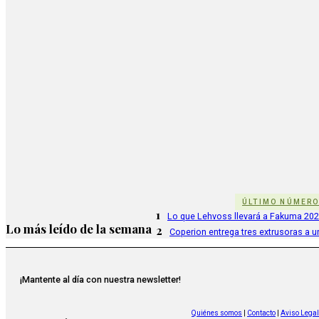
ÚLTIMO NÚMER
1
Lo que Lehvoss llevará a Fakuma 20
Lo más leído de la semana
2
Coperion entrega tres extrusoras a u
¡Mantente al día con nuestra newsletter!
Quiénes somos
|
Contacto
|
Aviso Legal