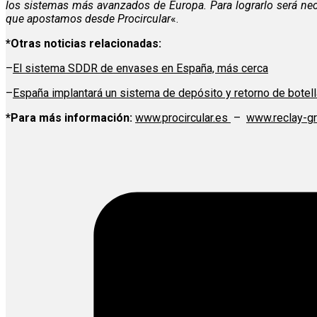
los sistemas más avanzados de Europa. Para lograrlo será nec
que apostamos desde Procircular
«.
*Otras noticias relacionadas:
–
El sistema SDDR de envases en España, más cerca
–
España implantará un sistema de depósito y retorno de botell
*Para más información:
www.procircular.es
–
www.reclay-g