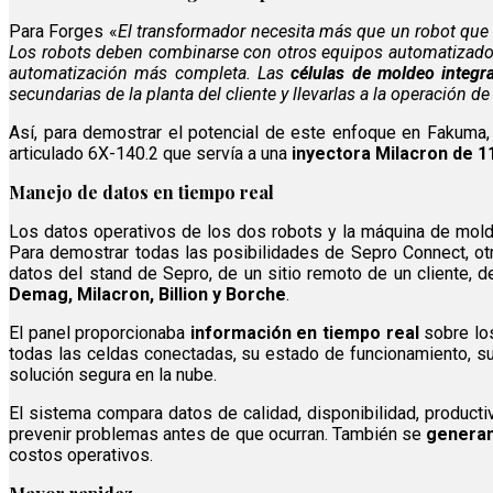
Para Forges «
El transformador necesita más que un robot que 
Los robots deben combinarse con otros equipos automatizados 
automatización más completa. Las
células de moldeo integr
secundarias de la planta del cliente y llevarlas a la operación d
Así, para demostrar el potencial de este enfoque en Fakuma
articulado 6X-140.2 que servía a una
inyectora Milacron de 1
Manejo de datos en tiempo real
Los datos operativos de los dos robots y la máquina de mold
Para demostrar todas las posibilidades de Sepro Connect, otr
datos del stand de Sepro, de un sitio remoto de un cliente,
Demag, Milacron, Billion y Borche
.
El panel proporcionaba
información en tiempo real
sobre los
todas las celdas conectadas, su estado de funcionamiento, s
solución segura en la nube.
El sistema compara datos de calidad, disponibilidad, producti
prevenir problemas antes de que ocurran. También se
generan
costos operativos.