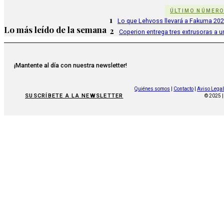
ÚLTIMO NÚMER
1
Lo que Lehvoss llevará a Fakuma 20
Lo más leído de la semana
2
Coperion entrega tres extrusoras a u
¡Mantente al día con nuestra newsletter!
Quiénes somos
|
Contacto
|
Aviso Legal
SUSCRÍBETE A LA NEWSLETTER
© 2025 