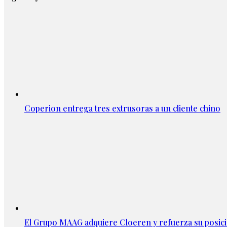
Coperion entrega tres extrusoras a un cliente chino
El Grupo MAAG adquiere Cloeren y refuerza su posic