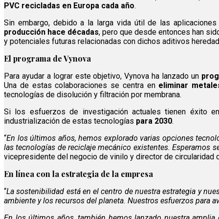
PVC recicladas en Europa cada año
.
Sin embargo, debido a la larga vida útil de las aplicacio
producción hace décadas
, pero que desde entonces han sido
y potenciales futuras relacionadas con dichos aditivos hereda
El programa de Vynova
Para ayudar a lograr este objetivo, Vynova ha lanzado un
prog
Una de estas colaboraciones se centra en
eliminar metale
tecnologías de disolución y filtración por membrana.
Si los esfuerzos de investigación actuales tienen éxito e
industrialización de estas tecnologías
para 2030
.
“
En los últimos años, hemos explorado varias opciones tecnoló
las tecnologías de reciclaje mecánico existentes. Esperamos se
vicepresidente del negocio de vinilo y director de circularidad
En línea con la estrategia de la empresa
“
La sostenibilidad está en el centro de nuestra estrategia y nu
ambiente y los recursos del planeta. Nuestros esfuerzos para a
En los últimos años, también hemos lanzado nuestra amplia 