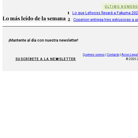
ÚLTIMO NÚMER
1
Lo que Lehvoss llevará a Fakuma 20
Lo más leído de la semana
2
Coperion entrega tres extrusoras a u
¡Mantente al día con nuestra newsletter!
Quiénes somos
|
Contacto
|
Aviso Legal
SUSCRÍBETE A LA NEWSLETTER
© 2025 