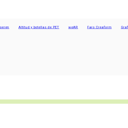
n
Altitud y botellas de PET
weAR
Faro Creaform
Grafe Cy