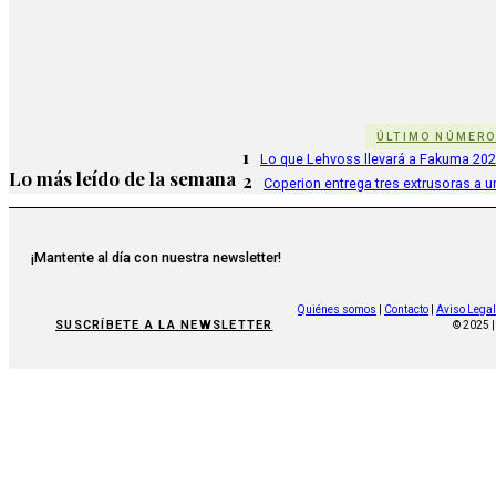
ÚLTIMO NÚMER
1
Lo que Lehvoss llevará a Fakuma 20
Lo más leído de la semana
2
Coperion entrega tres extrusoras a u
¡Mantente al día con nuestra newsletter!
Quiénes somos
|
Contacto
|
Aviso Legal
SUSCRÍBETE A LA NEWSLETTER
© 2025 