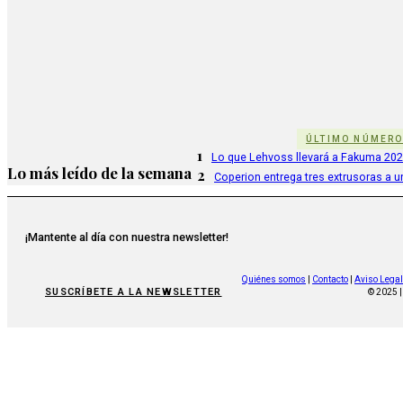
ÚLTIMO NÚMER
1
Lo que Lehvoss llevará a Fakuma 20
Lo más leído de la semana
2
Coperion entrega tres extrusoras a u
¡Mantente al día con nuestra newsletter!
Quiénes somos
|
Contacto
|
Aviso Legal
SUSCRÍBETE A LA NEWSLETTER
© 2025 