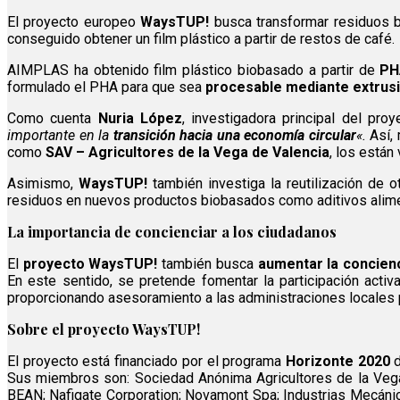
El proyecto europeo
WaysTUP!
busca transformar residuos b
conseguido obtener un film plástico a partir de restos de café
AIMPLAS ha obtenido film plástico biobasado a partir de
PHA
formulado el PHA para que sea
procesable mediante extrus
Como cuenta
Nuria López
, investigadora principal del pr
importante en la
transición hacia una economía circular
«.
Así,
como
SAV – Agricultores de la Vega de Valencia
, los están
Asimismo,
WaysTUP!
también investiga la reutilización de
residuos en nuevos productos biobasados como aditivos alimen
La importancia de concienciar a los ciudadanos
El
proyecto WaysTUP!
también busca
aumentar la concien
En este sentido, se pretende fomentar la participación activ
proporcionando asesoramiento a las administraciones locales 
Sobre el proyecto WaysTUP!
El proyecto está financiado por el programa
Horizonte 2020
d
Sus miembros son: Sociedad Anónima Agricultores de la Vega d
BEAN; Nafigate Corporation; Novamont Spa; Industrias Mecáni