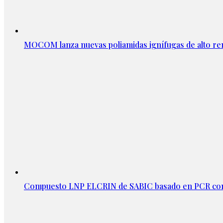
MOCOM lanza nuevas poliamidas ignífugas de alto re
Compuesto LNP ELCRIN de SABIC basado en PCR con