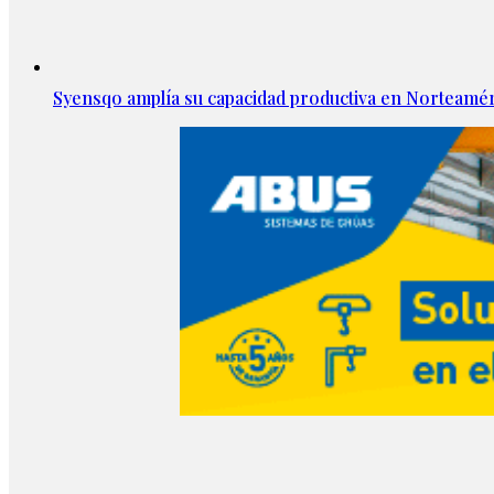
Syensqo amplía su capacidad productiva en Norteamér