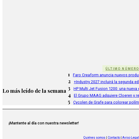
ÚLTIMO NÚMER
1
Faro Creaform anuncia nuevos produ
2
+Industry 2027 incluirá la segunda e
3
HP Multi Jet Fusion 1200: una nueva e
Lo más leído de la semana
4
El Grupo MAAG adquiere Cloeren y r
5
Cycolen de Grafe para colorear polí
¡Mantente al día con nuestra newsletter!
Quiénes somos
|
Contacto
|
Aviso Legal