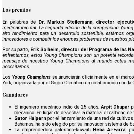
Los premios
En palabras de
Dr. Markus Steilemann, director ejecut
medioambiental. La segunda edición de la competición Young C
alto rendimiento para un desarrollo sostenible, estamos o
innovadores a combatir los enormes problemas de nuestros pl
Por su parte,
Erik Solheim, director del Programa de las N
enfrentamos, estos Young Champions son un potente recordatori
mensaje de nuestros Young Champions al mundo cobra más 
necesitamos
.
Los
Young Champions
se anunciarán oficialmente en el marc
York, organizada por el Grupo Climático en colaboración con la
Ganadores
El ingeniero mecánico indio de 25 años,
Arpit Dhupar
po
mecánico. En lugar de desechar la materia, el carbono se 
Gator Halpern
por el lanzamiento de una red de cultivos
Bahamas, ha sido elegido por su innovador sistema de base
La emprendedora palestino-kuwaití
Heba Al-Farra
, p