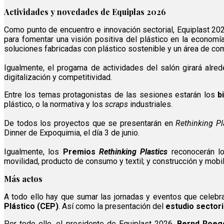
Actividades y novedades de Equiplas 2026
Como punto de encuentro e innovación sectorial, Equiplast 20
para fomentar una visión positiva del plástico en la econom
soluciones fabricadas con plástico sostenible y un área de com
Igualmente, el progama de actividades del salón girará alrede
digitalización y competitividad.
Entre los temas protagonistas de las sesiones estarán los
bi
plástico, o la normativa y los
scraps
industriales.
De todos los proyectos que se presentarán en
Rethinking Pl
Dinner de Expoquimia, el día 3 de junio.
Igualmente, los
Premios
Rethinking Plastics
reconocerán l
movilidad, producto de consumo y textil; y construcción y mobi
Más actos
A todo ello hay que sumar las jornadas y eventos que celebr
Plástico (CEP)
. Así como la presentación del
estudio sectoria
Por todo ello, el presidente de Equiplast 2026,
Bernd Roeg