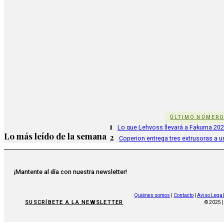
ÚLTIMO NÚMER
1
Lo que Lehvoss llevará a Fakuma 20
Lo más leído de la semana
2
Coperion entrega tres extrusoras a u
¡Mantente al día con nuestra newsletter!
Quiénes somos
|
Contacto
|
Aviso Legal
SUSCRÍBETE A LA NEWSLETTER
© 2025 