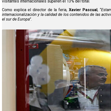
visitantes internacionales superen el 13% del total.
Como explica el director de la feria,
Xavier Pascual
, “
Estam
internacionalización y la calidad de los contenidos de las acti
el sur de Europa”.